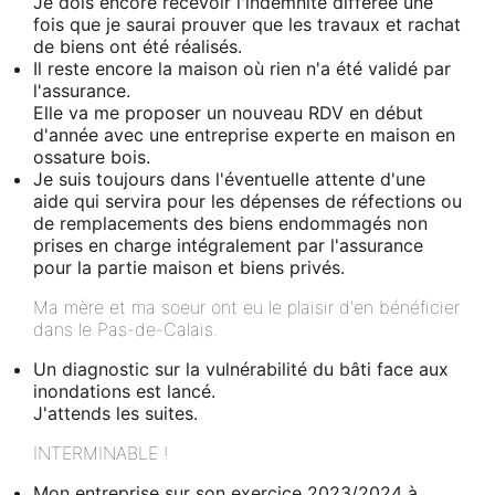
Je dois encore recevoir l'indemnité différée une
fois que je saurai prouver que les travaux et rachat
de biens ont été réalisés.
Il reste encore la maison où rien n'a été validé par
l'assurance.
Elle va me proposer un nouveau RDV en début
d'année avec une entreprise experte en maison en
ossature bois.
Je suis toujours dans l'éventuelle attente d'une
aide qui servira pour les dépenses de réfections ou
de remplacements des biens endommagés non
prises en charge intégralement par l'assurance
pour la partie maison et biens privés.
Ma mère et ma soeur ont eu le plaisir d'en bénéficier
dans le Pas-de-Calais.
Un diagnostic sur la vulnérabilité du bâti face aux
inondations est lancé.
J'attends les suites.
INTERMINABLE !
Mon entreprise sur son exercice 2023/2024 à