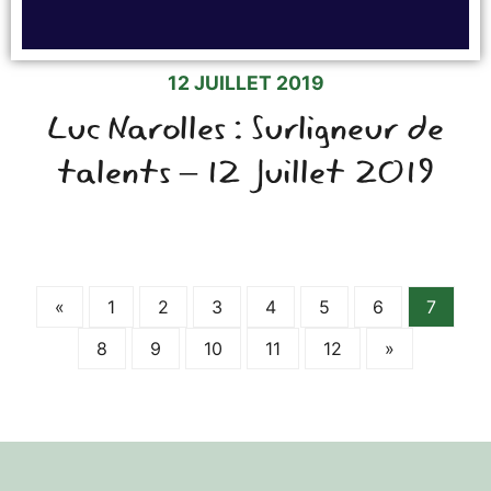
12 JUILLET 2019
Luc Narolles : Surligneur de
talents – 12 Juillet 2019
«
1
2
3
4
5
6
7
8
9
10
11
12
»