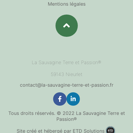
Mentions légales
La Sauvagine Terre et Passion®
59143 Nieurlet
contact@la-sauvagine-terre-et-passion.fr
Tous droits réservés. © 2022 La Sauvagine Terre et
Passion®
l'agence
Site créé et hébergé par
ETD Solutions